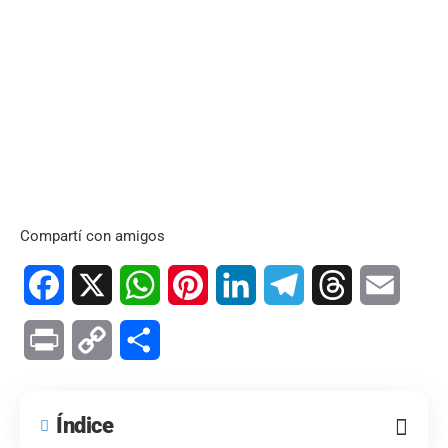
Compartí con amigos
Facebook
X
WhatsApp
Pinterest
LinkedIn
Telegram
Threads
Email
Print
Copy
Compartir
Link
Índice