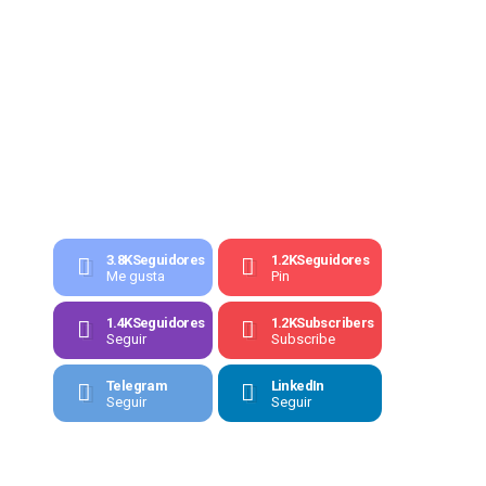
3.8K
Seguidores
1.2K
Seguidores
Me gusta
Pin
1.4K
Seguidores
1.2K
Subscribers
Seguir
Subscribe
Telegram
LinkedIn
Seguir
Seguir