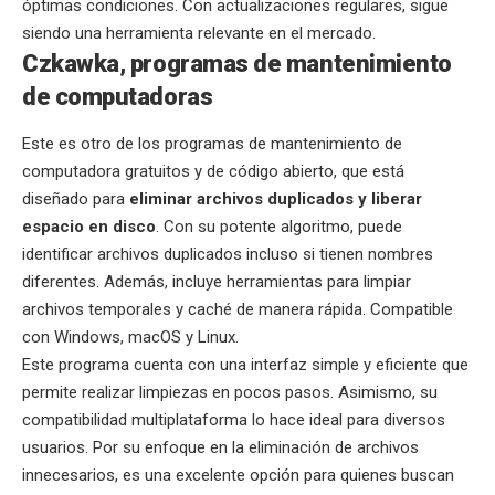
óptimas condiciones. Con actualizaciones regulares, sigue
siendo una herramienta relevante en el mercado.
Czkawka, programas de mantenimiento
de computadoras
Este es otro de los programas de mantenimiento de
computadora gratuitos y de código abierto, que está
diseñado para
eliminar archivos duplicados y liberar
espacio en disco
. Con su potente algoritmo, puede
identificar archivos duplicados incluso si tienen nombres
diferentes. Además, incluye herramientas para limpiar
archivos temporales y caché de manera rápida. Compatible
con Windows, macOS y Linux.
Este programa cuenta con una interfaz simple y eficiente que
permite realizar limpiezas en pocos pasos. Asimismo, su
compatibilidad multiplataforma lo hace ideal para diversos
usuarios. Por su enfoque en la eliminación de archivos
innecesarios, es una excelente opción para quienes buscan