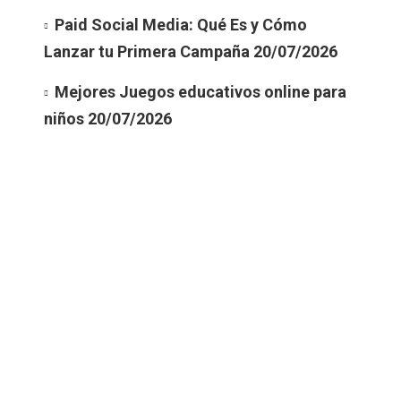
Paid Social Media: Qué Es y Cómo
Lanzar tu Primera Campaña
20/07/2026
Mejores Juegos educativos online para
niños
20/07/2026