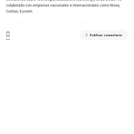
colaborado con empresas nacionales e internacionales como Nivea,
Curitas, Eucerin.
Publicar comentario