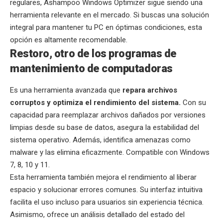
regulares, Ashampoo Windows Optimizer sigue siendo una
herramienta relevante en el mercado. Si buscas una solución
integral para mantener tu PC en óptimas condiciones, esta
opción es altamente recomendable.
Restoro, otro de los programas de
mantenimiento de computadoras
Es una
herramienta avanzada
que
repara archivos
corruptos y optimiza el rendimiento del sistema.
Con su
capacidad para reemplazar archivos dañados por versiones
limpias desde su base de datos, asegura la estabilidad del
sistema operativo. Además, identifica amenazas como
malware
y las elimina eficazmente. Compatible con Windows
7, 8, 10 y 11.
Esta herramienta también mejora el rendimiento al liberar
espacio y solucionar errores comunes. Su interfaz intuitiva
facilita el uso incluso para usuarios sin experiencia técnica.
Asimismo, ofrece un análisis detallado del estado del