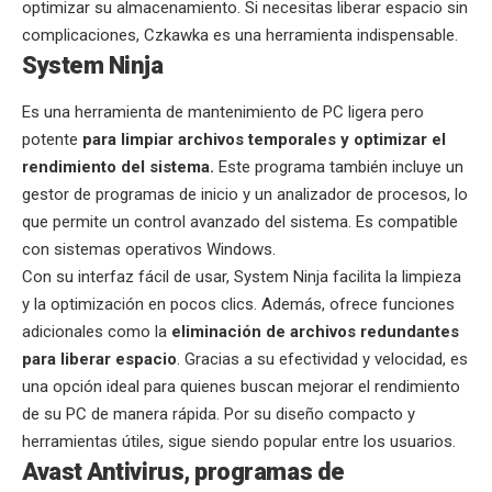
optimizar su almacenamiento. Si necesitas liberar espacio sin
complicaciones,
Czkawka
es una herramienta indispensable.
System Ninja
Es una herramienta de
mantenimiento de PC
ligera pero
potente
para limpiar archivos temporales y optimizar el
rendimiento del sistema.
Este programa también incluye un
gestor de programas de inicio y un analizador de procesos, lo
que permite un control avanzado del sistema. Es compatible
con
sistemas operativos
Windows.
Con su interfaz fácil de usar, System Ninja facilita la limpieza
y la optimización en pocos clics. Además, ofrece funciones
adicionales como la
eliminación de archivos redundantes
para liberar espacio
. Gracias a su efectividad y velocidad, es
una opción ideal para quienes buscan mejorar el rendimiento
de su PC de manera rápida. Por su diseño compacto y
herramientas útiles, sigue siendo popular entre los usuarios.
Avast Antivirus, programas de