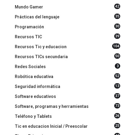
42
Mundo Gamer
35
Prácticas del lenguaje
30
Programación
39
Recursos TIC
104
Recursos Tic y educacion
50
Recursos TICs secundaria
3
Redes Sociales
52
Robótica educativa
13
Seguridad informática
37
Software educativos
73
Software, programas y herramientas
26
Teléfono y Tablets
25
Tic en educacion Inicial / Preescolar