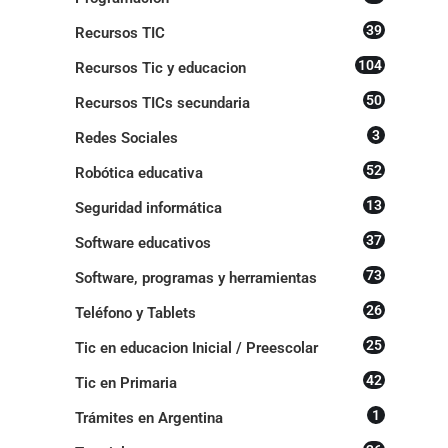
39
Recursos TIC
104
Recursos Tic y educacion
50
Recursos TICs secundaria
3
Redes Sociales
52
Robótica educativa
13
Seguridad informática
37
Software educativos
73
Software, programas y herramientas
26
Teléfono y Tablets
25
Tic en educacion Inicial / Preescolar
42
Tic en Primaria
1
Trámites en Argentina