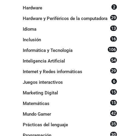
2
Hardware
29
Hardware y Periféricos de la computadora
13
Idioma
16
Inclusión
106
Informática y Tecnología
54
Inteligencia Artificial
29
Internet y Redes informáticas
6
Juegos interactivos
15
Marketing Digital
15
Matemáticas
42
Mundo Gamer
35
Prácticas del lenguaje
30
Programación