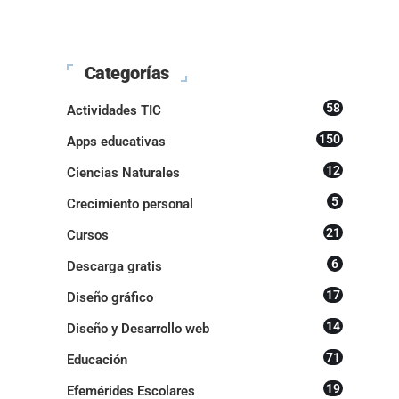
Categorías
58
Actividades TIC
150
Apps educativas
12
Ciencias Naturales
5
Crecimiento personal
21
Cursos
6
Descarga gratis
17
Diseño gráfico
14
Diseño y Desarrollo web
71
Educación
19
Efemérides Escolares