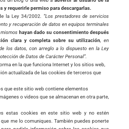
mos un blog o una web a
advertir al usuario de la
as y requerirle permiso para descargarlas.
 de la Ley 34/2002
. “Los prestadores de servicios
ento y recuperación de datos en equipos terminales
os mismos
hayan dado su consentimiento después
ción clara y completa sobre su utilización
, en
 de los datos, con arreglo a lo dispuesto en la Ley
rotección de Datos de Carácter Personal”.
rma en la que funciona Internet y los sitios web,
ión actualizada de las cookies de terceros que
os que este sitio web contiene elementos
 imágenes o videos que se almacenan en otra parte,
s estas cookies en este sitio web y no estén
ego que me lo comuniques. También puedes ponerte