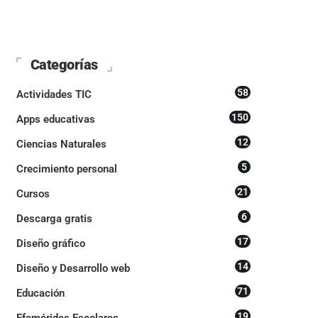
Categorías
58
Actividades TIC
150
Apps educativas
12
Ciencias Naturales
5
Crecimiento personal
21
Cursos
6
Descarga gratis
17
Diseño gráfico
14
Diseño y Desarrollo web
71
Educación
19
Efemérides Escolares