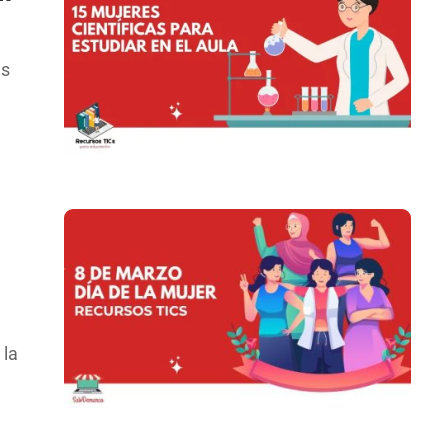
as
 la