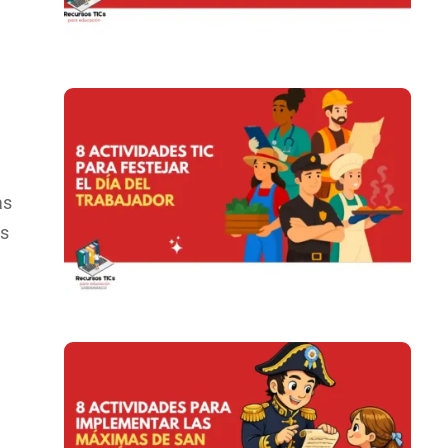
as
es
n