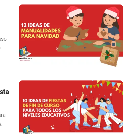
aso
s
sta
ara
s.