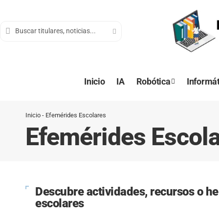
contenido
Inicio
IA
Robótica
Informát
Inicio
-
Efemérides Escolares
Efemérides Escol
Descubre actividades, recursos o h
escolares