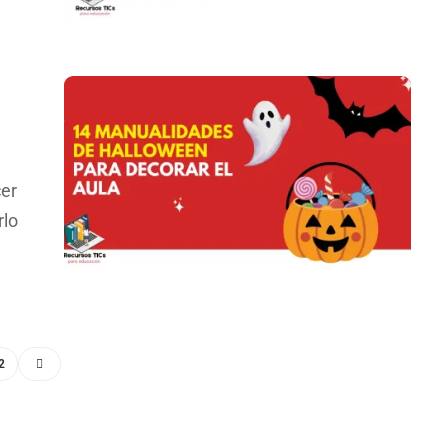
er
rlo
2