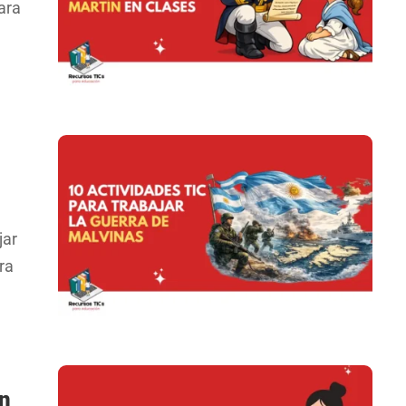
ara
jar
ra
en