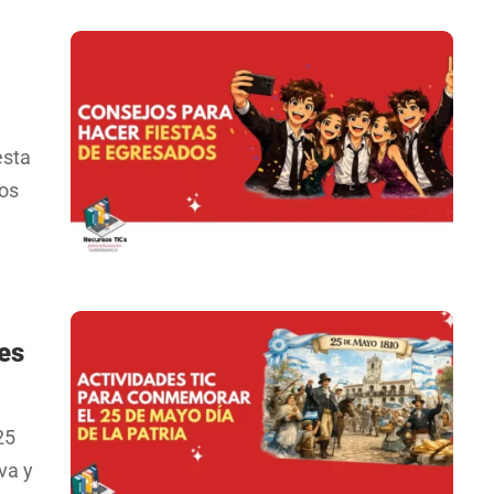
esta
jos
des
25
va y