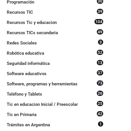
30
Programación
39
Recursos TIC
104
Recursos Tic y educacion
49
Recursos TICs secundaria
3
Redes Sociales
52
Robótica educativa
13
Seguridad informática
37
Software educativos
73
Software, programas y herramientas
26
Teléfono y Tablets
25
Tic en educacion Inicial / Preescolar
42
Tic en Primaria
1
Trámites en Argentina