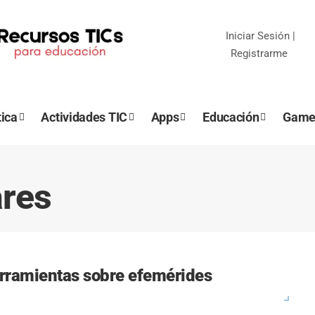
Iniciar Sesión
|
Registrarme
ica
Actividades TIC
Apps
Educación
Game
ares
erramientas sobre efemérides