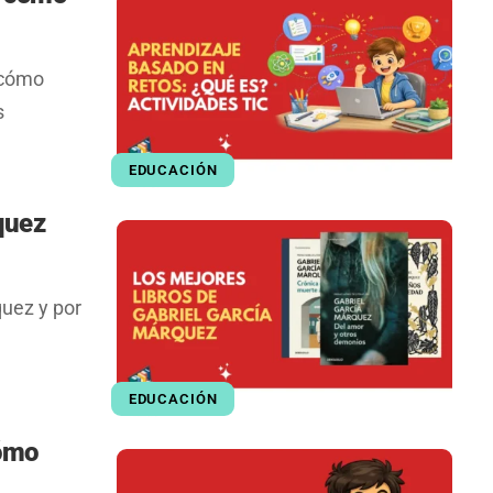
 cómo
s
EDUCACIÓN
quez
quez y por
EDUCACIÓN
cómo