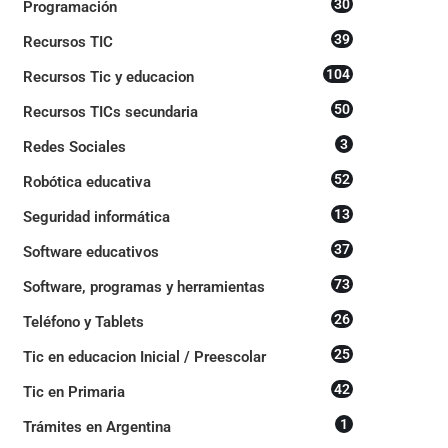
30
Programación
39
Recursos TIC
104
Recursos Tic y educacion
50
Recursos TICs secundaria
3
Redes Sociales
52
Robótica educativa
13
Seguridad informática
37
Software educativos
73
Software, programas y herramientas
26
Teléfono y Tablets
25
Tic en educacion Inicial / Preescolar
42
Tic en Primaria
1
Trámites en Argentina