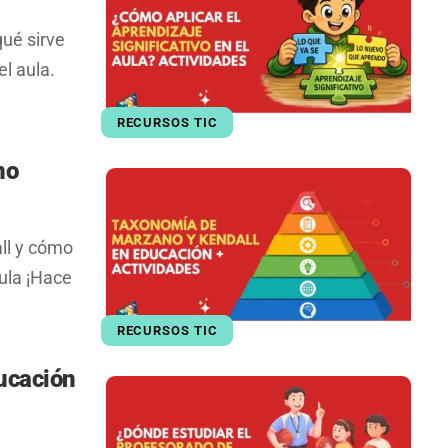
qué sirve
el aula.
RECURSOS TIC
mo
ll y cómo
aula ¡Hace
RECURSOS TIC
ucación