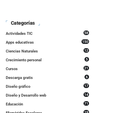
Categorías
58
Actividades TIC
150
Apps educativas
12
Ciencias Naturales
5
Crecimiento personal
21
Cursos
6
Descarga gratis
17
Diseño gráfico
14
Diseño y Desarrollo web
71
Educación
19
Efemérides Escolares