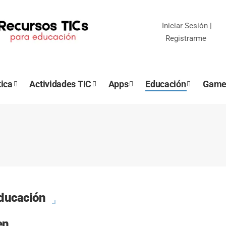
Iniciar Sesión
|
Registrarme
ica
Actividades TIC
Apps
Educación
Game
educación
en