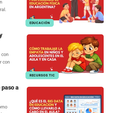
en
ral.
EDUCACIÓN
y
s con
r con
RECURSOS TIC
o paso a
cómo