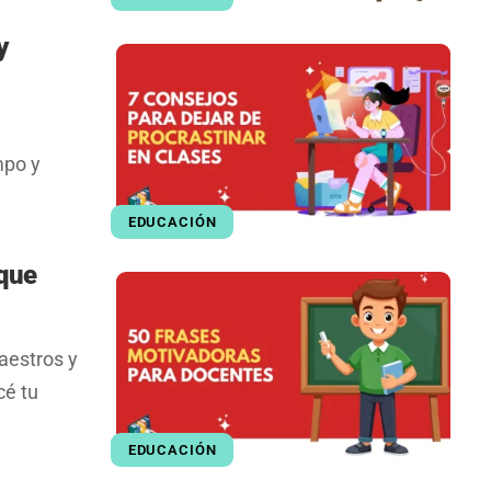
y
mpo y
EDUCACIÓN
 que
aestros y
cé tu
EDUCACIÓN