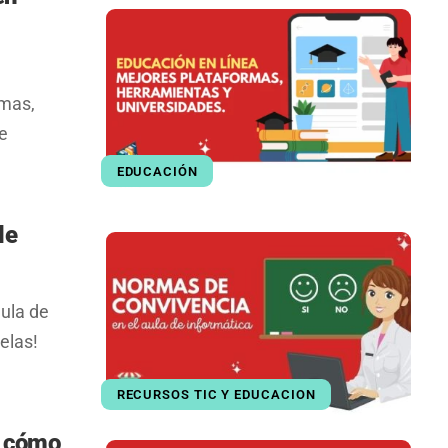
rmas,
e
EDUCACIÓN
de
ula de
elas!
RECURSOS TIC Y EDUCACION
y cómo