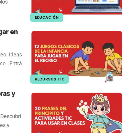
plos
EDUCACIÓN
gar en
reo. Ideas
mo. ¡Entrá
RECURSOS TIC
ras y
 Descubrí
des y