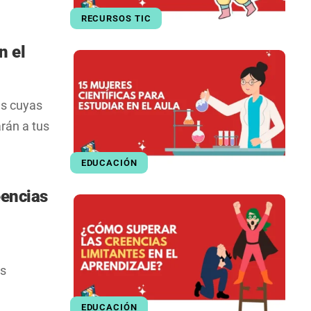
RECURSOS TIC
n el
as cuyas
rán a tus
EDUCACIÓN
eencias
as
EDUCACIÓN