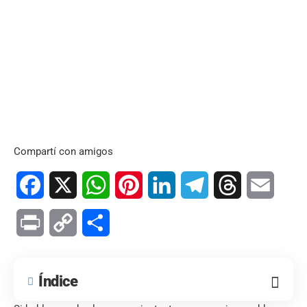
Compartí con amigos
Facebook
X
WhatsApp
Pinterest
LinkedIn
Telegram
Threads
Email
Print
Copy
Compartir
Link
Índice