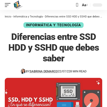
contenido
Aa
Inicio
-
Informática y Tecnología
-
Diferencias entre SSD HDD y SSHD que debes saber
INFORMÁTICA Y TECNOLOGÍA
Diferencias entre SSD
HDD y SSHD que debes
saber
BY
SABRINA DEMARCO
22/07/22
8 MIN READ