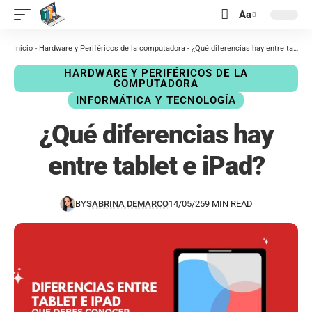
contenido
Aa
Inicio
-
Hardware y Periféricos de la computadora
-
¿Qué diferencias hay entre tablet e iPad?
HARDWARE Y PERIFÉRICOS DE LA
COMPUTADORA
INFORMÁTICA Y TECNOLOGÍA
¿Qué diferencias hay
entre tablet e iPad?
BY
SABRINA DEMARCO
14/05/25
9 MIN READ