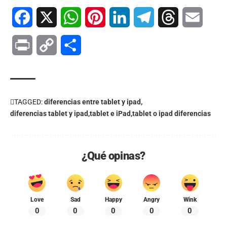
Facebook
X
WhatsApp
Pinterest
LinkedIn
Telegram
Threads
Email
Print
Copy
Compartir
Link
TAGGED:
diferencias entre tablet y ipad
diferencias tablet y ipad
tablet e iPad
tablet o ipad diferencias
¿Qué opinas?
Love
Sad
Happy
Angry
Wink
0
0
0
0
0