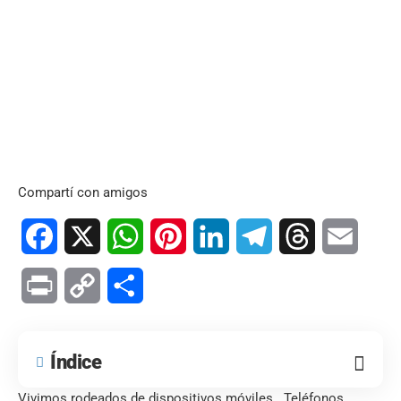
Compartí con amigos
Facebook
X
WhatsApp
Pinterest
LinkedIn
Telegram
Threads
Email
Print
Copy
Compartir
Link
Índice
Vivimos rodeados de dispositivos móviles. Teléfonos