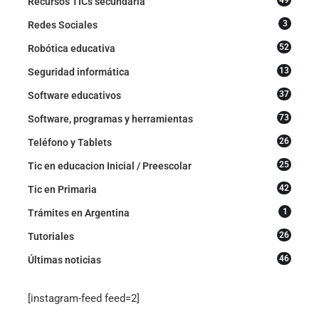
Recursos TICs secundaria
3
Redes Sociales
52
Robótica educativa
13
Seguridad informática
37
Software educativos
73
Software, programas y herramientas
26
Teléfono y Tablets
25
Tic en educacion Inicial / Preescolar
42
Tic en Primaria
1
Trámites en Argentina
26
Tutoriales
46
Últimas noticias
[instagram-feed feed=2]