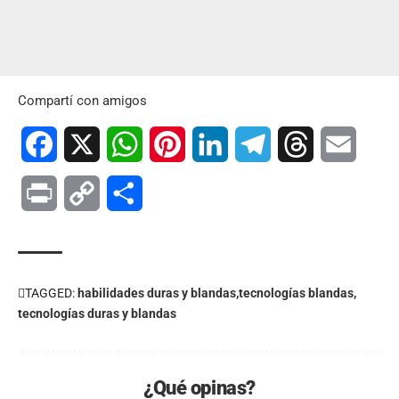
Compartí con amigos
Facebook
X
WhatsApp
Pinterest
LinkedIn
Telegram
Threads
Email
Print
Copy
Compartir
Link
TAGGED:
habilidades duras y blandas
tecnologías blandas
tecnologías duras y blandas
¿Qué opinas?