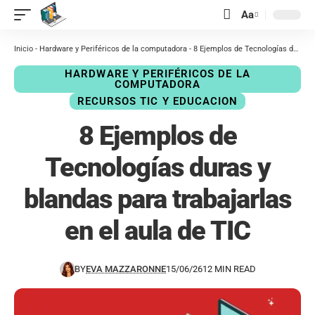
contenido
Aa
Inicio
-
Hardware y Periféricos de la computadora
-
8 Ejemplos de Tecnologías duras y blandas para trabajarlas en el aula de TIC
HARDWARE Y PERIFÉRICOS DE LA
COMPUTADORA
RECURSOS TIC Y EDUCACION
8 Ejemplos de
Tecnologías duras y
blandas para trabajarlas
en el aula de TIC
BY
EVA MAZZARONNE
15/06/26
12 MIN READ