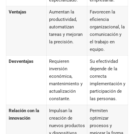
especializado.
empresarial.
Ventajas
Aumentan la
Favorecen la
productividad,
eficiencia
automatizan
organizacional, la
tareas y mejoran
comunicación y
la precisión.
el trabajo en
equipo.
Desventajas
Requieren
Su efectividad
inversión
depende de la
económica,
correcta
mantenimiento y
implementación y
actualización
participación de
constante.
las personas.
Relación con la
Impulsan la
Permiten
innovación
creación de
optimizar
nuevos productos
procesos y
y dispositivos.
mejorar la forma