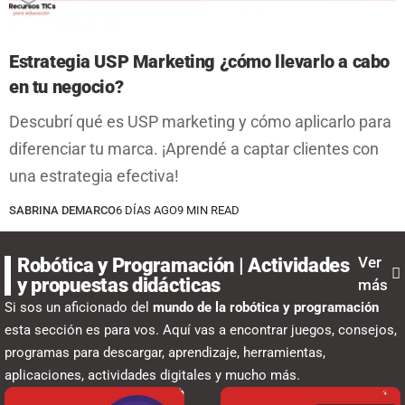
Estrategia USP Marketing ¿cómo llevarlo a cabo
en tu negocio?
Descubrí qué es USP marketing y cómo aplicarlo para
diferenciar tu marca. ¡Aprendé a captar clientes con
una estrategia efectiva!
SABRINA DEMARCO
6 DÍAS AGO
9 MIN READ
Ver
Robótica y Programación | Actividades
y propuestas didácticas
más
Si sos un aficionado del
mundo de la robótica y programación
esta sección es para vos. Aquí vas a encontrar juegos, consejos,
programas para descargar, aprendizaje, herramientas,
aplicaciones, actividades digitales y mucho más.