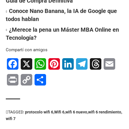
Guía de Compra Definitiva
Conoce Nano Banana, la IA de Google que
todos hablan
¿Merece la pena un Máster MBA Online en
Tecnología?
Compartí con amigos
Facebook
X
WhatsApp
Pinterest
LinkedIn
Telegram
Threads
Email
Print
Copy
Compartir
Link
TAGGED:
protocolo wifi 6
Wifi 6
wifi 6 nuevo
wifi 6 rendimiento
wifi 7