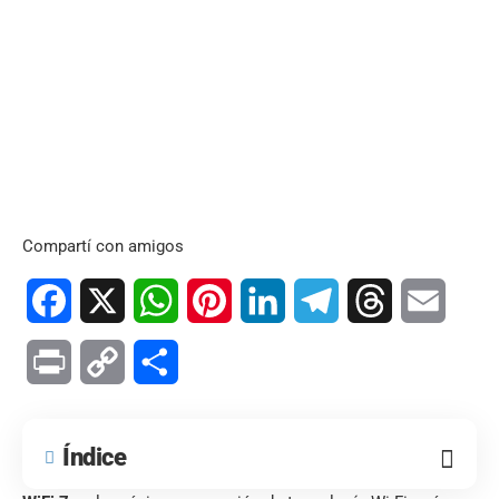
Compartí con amigos
Facebook
X
WhatsApp
Pinterest
LinkedIn
Telegram
Threads
Email
Print
Copy
Compartir
Link
Índice