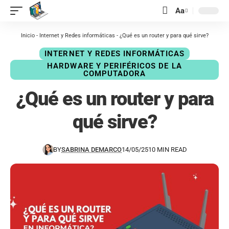
contenido
Aa
Inicio
-
Internet y Redes informáticas
-
¿Qué es un router y para qué sirve?
INTERNET Y REDES INFORMÁTICAS
HARDWARE Y PERIFÉRICOS DE LA
COMPUTADORA
¿Qué es un router y para
qué sirve?
BY
SABRINA DEMARCO
14/05/25
10 MIN READ