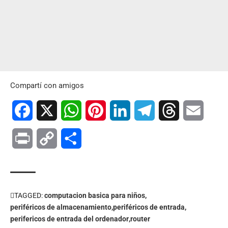
Compartí con amigos
Facebook
X
WhatsApp
Pinterest
LinkedIn
Telegram
Threads
Email
Print
Copy
Compartir
Link
TAGGED:
computacion basica para niños
periféricos de almacenamiento
periféricos de entrada
perifericos de entrada del ordenador
router