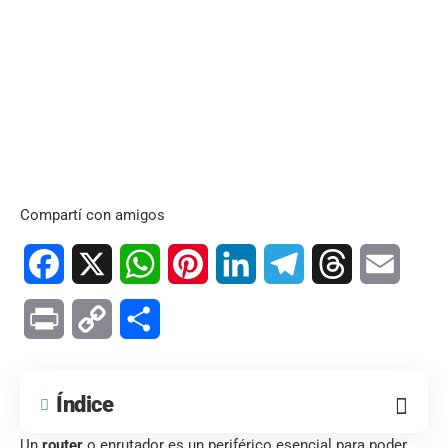
Compartí con amigos
Facebook
X
WhatsApp
Pinterest
LinkedIn
Telegram
Threads
Email
Print
Copy
Compartir
Link
Índice
Un
router
o enrutador es un periférico esencial para poder