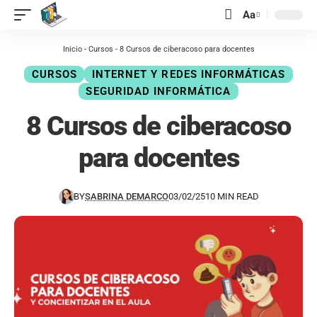
contenido
Aa
Inicio
-
Cursos
-
8 Cursos de ciberacoso para docentes
CURSOS
INTERNET Y REDES INFORMÁTICAS
SEGURIDAD INFORMÁTICA
8 Cursos de ciberacoso
para docentes
BY
SABRINA DEMARCO
03/02/25
10 MIN READ