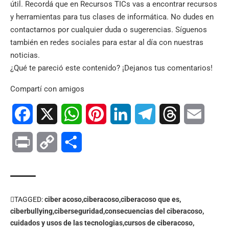
útil. Recordá que en
Recursos TICs
vas a encontrar recursos
y herramientas para tus clases de informática. No dudes en
contactarnos por cualquier duda o sugerencias. Síguenos
también en
redes sociales
para estar al día con nuestras
noticias.
¿Qué te pareció este contenido? ¡Dejanos tus comentarios!
Compartí con amigos
Facebook
X
WhatsApp
Pinterest
LinkedIn
Telegram
Threads
Email
Print
Copy
Compartir
Link
TAGGED:
ciber acoso
ciberacoso
ciberacoso que es
ciberbullying
ciberseguridad
consecuencias del ciberacoso
cuidados y usos de las tecnologias
cursos de ciberacoso