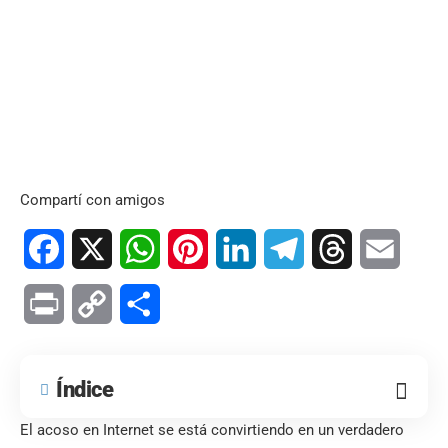
Compartí con amigos
Facebook
X
WhatsApp
Pinterest
LinkedIn
Telegram
Threads
Email
Print
Copy
Compartir
Link
Índice
El acoso en Internet se está convirtiendo en un verdadero