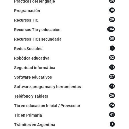
34
Prácticas del lenguaje
30
Programación
39
Recursos TIC
104
Recursos Tic y educacion
50
Recursos TICs secundaria
3
Redes Sociales
52
Robótica educativa
13
Seguridad informática
37
Software educativos
73
Software, programas y herramientas
26
Teléfono y Tablets
24
Tic en educacion Inicial / Preescolar
41
Tic en Primaria
1
Trámites en Argentina