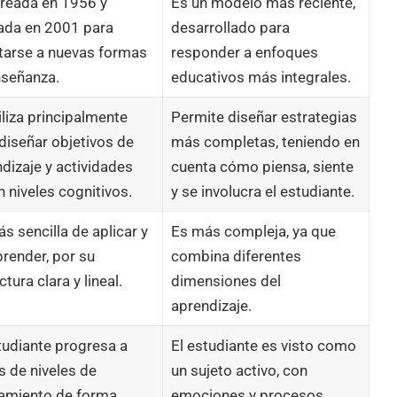
creada en 1956 y
Es un modelo más reciente,
ada en 2001 para
desarrollado para
tarse a nuevas formas
responder a enfoques
nseñanza.
educativos más integrales.
iliza principalmente
Permite diseñar estrategias
diseñar objetivos de
más completas, teniendo en
dizaje y actividades
cuenta cómo piensa, siente
 niveles cognitivos.
y se involucra el estudiante.
s sencilla de aplicar y
Es más compleja, ya que
render, por su
combina diferentes
ctura clara y lineal.
dimensiones del
aprendizaje.
tudiante progresa a
El estudiante es visto como
s de niveles de
un sujeto activo, con
amiento de forma
emociones y procesos