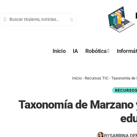
contenido
Inicio
IA
Robótica
Informát
Inicio
-
Recursos TIC
-
Taxonomía de M
RECURSOS
Taxonomía de Marzano y
ed
BY
SABRINA D