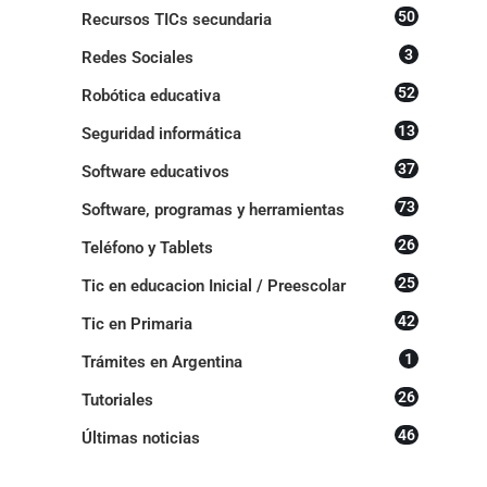
50
Recursos TICs secundaria
3
Redes Sociales
52
Robótica educativa
13
Seguridad informática
37
Software educativos
73
Software, programas y herramientas
26
Teléfono y Tablets
25
Tic en educacion Inicial / Preescolar
42
Tic en Primaria
1
Trámites en Argentina
26
Tutoriales
46
Últimas noticias