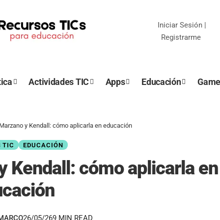
Iniciar Sesión
|
Registrarme
ica
Actividades TIC
Apps
Educación
Game
arzano y Kendall: cómo aplicarla en educación
 TIC
EDUCACIÓN
 Kendall: cómo aplicarla en
ucación
EMARCO
26/05/26
9 MIN READ