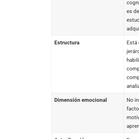
cogni
es de
estud
adqu
Estructura
Está 
jerár
habil
compl
compr
anali
Dimensión emocional
No in
fact
motiv
apren