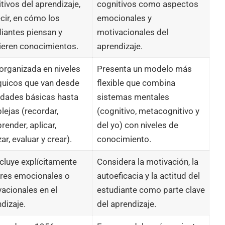
tivos del aprendizaje,
cognitivos como aspectos
cir, en cómo los
emocionales y
iantes piensan y
motivacionales del
ieren conocimientos.
aprendizaje.
organizada en niveles
Presenta un modelo más
quicos que van desde
flexible que combina
idades básicas hasta
sistemas mentales
ejas (recordar,
(cognitivo, metacognitivo y
ender, aplicar,
del yo) con niveles de
zar, evaluar y crear).
conocimiento.
cluye explícitamente
Considera la motivación, la
ores emocionales o
autoeficacia y la actitud del
acionales en el
estudiante como parte clave
dizaje.
del aprendizaje.