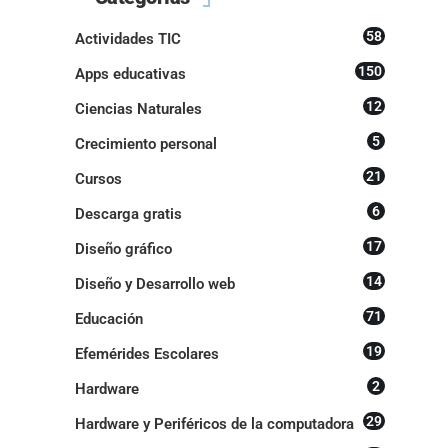
58
Actividades TIC
150
Apps educativas
12
Ciencias Naturales
5
Crecimiento personal
21
Cursos
6
Descarga gratis
17
Diseño gráfico
14
Diseño y Desarrollo web
71
Educación
19
Efemérides Escolares
2
Hardware
29
Hardware y Periféricos de la computadora