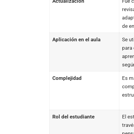
Actualización
Fue 
revis
adap
de e
Aplicación en el aula
Se ut
para 
apren
según
Complejidad
Es má
comp
estru
Rol del estudiante
El es
travé
pens