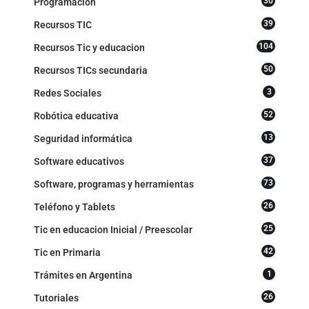
30
Programación
39
Recursos TIC
104
Recursos Tic y educacion
50
Recursos TICs secundaria
3
Redes Sociales
52
Robótica educativa
13
Seguridad informática
37
Software educativos
73
Software, programas y herramientas
26
Teléfono y Tablets
25
Tic en educacion Inicial / Preescolar
42
Tic en Primaria
1
Trámites en Argentina
26
Tutoriales