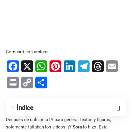
Compartí con amigos
Facebook
X
WhatsApp
Pinterest
LinkedIn
Telegram
Threads
Email
Print
Copy
Compartir
Link
Índice
Después de utilizar la IA para generar textos y figuras,
solamente faltaban los videos. ¡Y
Sora
lo hizo! Esta