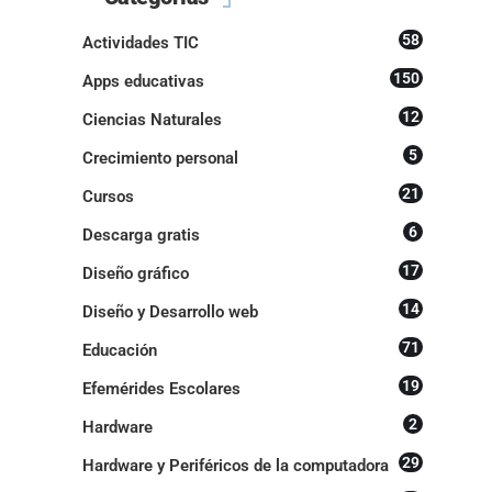
58
Actividades TIC
150
Apps educativas
12
Ciencias Naturales
5
Crecimiento personal
21
Cursos
6
Descarga gratis
17
Diseño gráfico
14
Diseño y Desarrollo web
71
Educación
19
Efemérides Escolares
2
Hardware
29
Hardware y Periféricos de la computadora