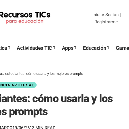
Iniciar Sesión
|
Registrarme
ica
Actividades TIC
Apps
Educación
Game
ara estudiantes: cómo usarla y los mejores prompts
ENCIA ARTIFICIAL
iantes: cómo usarla y los
es prompts
MARCO
19/06/26
13 MIN READ