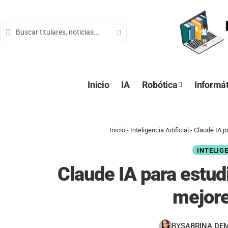
contenido
Inicio
IA
Robótica
Informát
Inicio
-
Inteligencia Artificial
-
Claude IA p
INTELIG
Claude IA para estud
mejor
BY
SABRINA DE