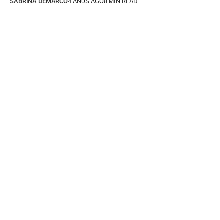
SABRINA DEMARCO
4 AÑOS AGO
8 MIN READ