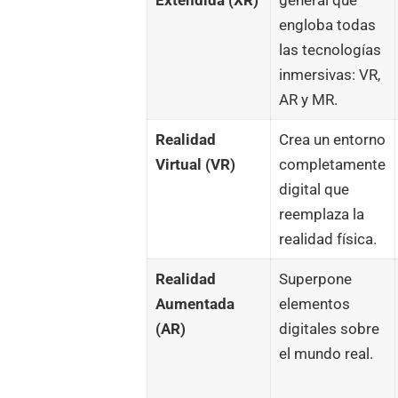
Extendida (XR)
general que
engloba todas
las tecnologías
inmersivas: VR,
AR y MR.
Realidad
Crea un entorno
Virtual
(VR)
completamente
digital que
reemplaza la
realidad física.
Realidad
Superpone
Aumentada
elementos
(AR)
digitales sobre
el mundo real.