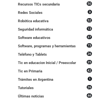
50
Recursos TICs secundaria
3
Redes Sociales
52
Robótica educativa
13
Seguridad informática
37
Software educativos
73
Software, programas y herramientas
26
Teléfono y Tablets
25
Tic en educacion Inicial / Preescolar
42
Tic en Primaria
1
Trámites en Argentina
26
Tutoriales
46
Últimas noticias