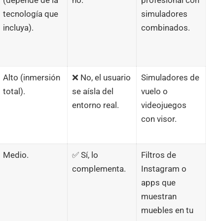
(depende de la
no.
profesional con
tecnología que
simuladores
incluya).
combinados.
Alto (inmersión
❌ No, el usuario
Simuladores de
total).
se aísla del
vuelo o
entorno real.
videojuegos
con visor.
Medio.
✅ Sí, lo
Filtros de
complementa.
Instagram o
apps que
muestran
muebles en tu