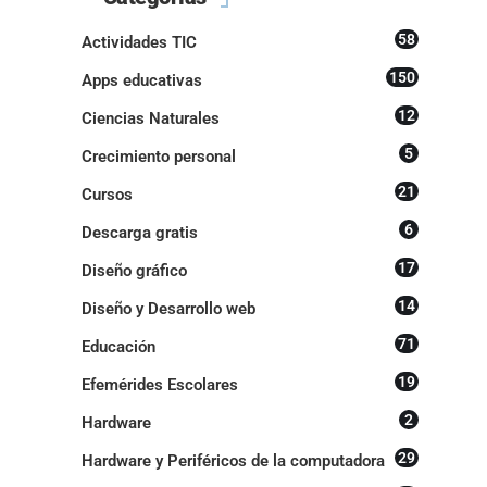
58
Actividades TIC
150
Apps educativas
12
Ciencias Naturales
5
Crecimiento personal
21
Cursos
6
Descarga gratis
17
Diseño gráfico
14
Diseño y Desarrollo web
71
Educación
19
Efemérides Escolares
2
Hardware
29
Hardware y Periféricos de la computadora