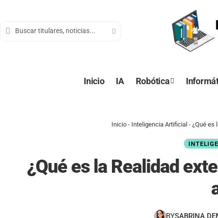
contenido
Inicio
IA
Robótica
Informát
Inicio
-
Inteligencia Artificial
-
¿Qué es l
INTELIG
¿Qué es la Realidad exte
BY
SABRINA D