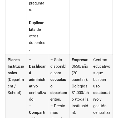
pregunta
s.
–
Duplicar
kits
de
otros
docentes
.
Planes
–
– Solo
Empresa:
Centros
Institucio
Dashboar
disponibl
$650/año
educativo
nales
d
e para
(20
s que
(Departm
administr
escuelas
cuentas).
buscan
ent /
ativo
o
Colegios
uso
School)
centraliza
departam
$1,000/añ
colaborat
do.
entos
.
o (toda la
ivo
y
–
– Precio
institució
gestión
Comparti
más
n).
centraliza