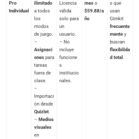
Pro
ilimitado
Licencia
mes
o
s que
Individual
a todos
válida
$59.88/a
usan
los
solo para
ño
Gimkit
modos
un
frecuente
de juego.
usuario.
mente
y
–
– No
buscan
Asignaci
incluye
flexibilida
ones
para
funcione
d total
.
tareas
s
fuera de
institucio
clase.
nales.
–
Importaci
ón desde
Quizlet
.
–
Medios
visuales
en