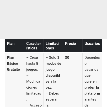
Plan
Caracter
Limitaci
Precio
Usuarios
ísticas
ones
Plan
– Crear
– Solo
3
$0
Docentes
Básico
hasta
5
modos de
o
Gratuito
juegos
.
juego
usuarios
–
disponibl
que
Modifica
es
a la
quieren
ciones
vez.
probar la
limitadas
– Debes
plataform
.
esperar
a
antes
– Acceso
la
de