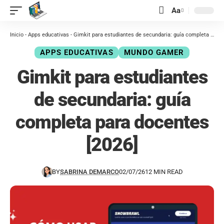
contenido
Aa
Inicio
-
Apps educativas
-
Gimkit para estudiantes de secundaria: guía completa para docentes [2026]
APPS EDUCATIVAS
MUNDO GAMER
Gimkit para estudiantes
de secundaria: guía
completa para docentes
[2026]
BY
SABRINA DEMARCO
02/07/26
12 MIN READ