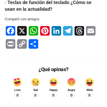
Teclas de función del teclado ¿Cómo se
usan en la actualidad?
Compartí con amigos
Facebook
X
WhatsApp
Pinterest
LinkedIn
Telegram
Threads
Email
Print
Copy
Compartir
Link
¿Qué opinas?
Love
Sad
Happy
Angry
Wink
0
0
0
0
0