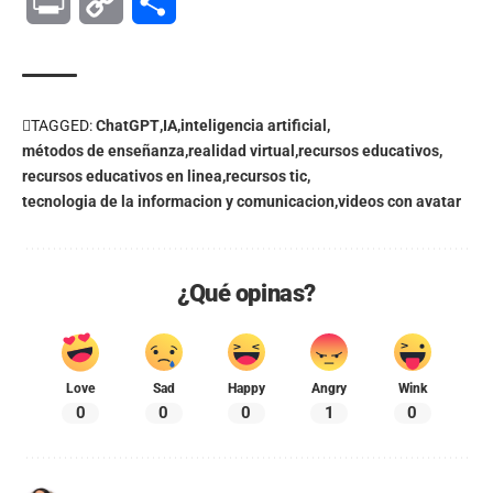
Print
Copy
Compartir
Link
TAGGED:
ChatGPT
IA
inteligencia artificial
métodos de enseñanza
realidad virtual
recursos educativos
recursos educativos en linea
recursos tic
tecnologia de la informacion y comunicacion
videos con avatar
¿Qué opinas?
Love
Sad
Happy
Angry
Wink
0
0
0
1
0