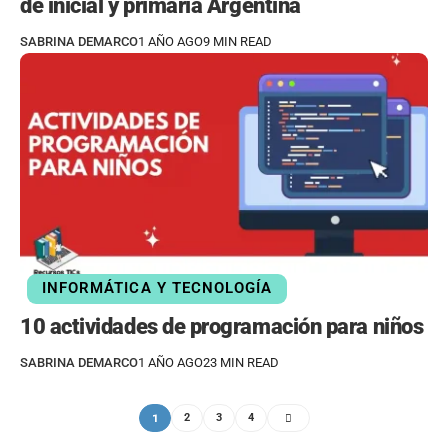
de inicial y primaria Argentina
SABRINA DEMARCO
1 AÑO AGO
9 MIN READ
INFORMÁTICA Y TECNOLOGÍA
10 actividades de programación para niños
SABRINA DEMARCO
1 AÑO AGO
23 MIN READ
1
2
3
4