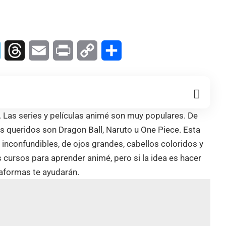
In
Telegram
Threads
Email
Print
Copy
Compartir
Link
. Las series y películas animé son muy populares. De
 queridos son Dragon Ball, Naruto u One Piece. Esta
 inconfundibles, de ojos grandes, cabellos coloridos y
ursos para aprender animé, pero si la idea es hacer
taformas te ayudarán.