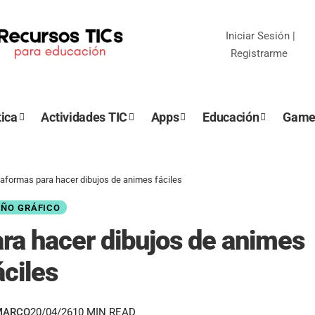
Iniciar Sesión
|
Registrarme
ica
Actividades TIC
Apps
Educación
Game
taformas para hacer dibujos de animes fáciles
EÑO GRÁFICO
ra hacer dibujos de animes
áciles
MARCO
20/04/26
10 MIN READ