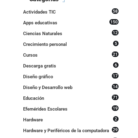
58
Actividades TIC
150
Apps educativas
12
Ciencias Naturales
5
Crecimiento personal
21
Cursos
6
Descarga gratis
17
Diseño gráfico
14
Diseño y Desarrollo web
71
Educación
19
Efemérides Escolares
2
Hardware
29
Hardware y Periféricos de la computadora