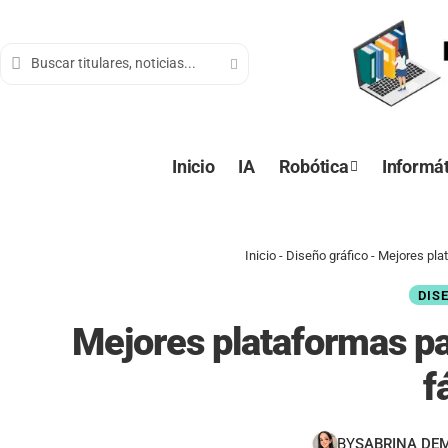
contenido
Inicio
IA
Robótica
Informát
Inicio
-
Diseño gráfico
-
Mejores pla
DIS
Mejores plataformas pa
f
BY
SABRINA DE