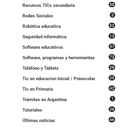
50
Recursos TICs secundaria
3
Redes Sociales
52
Robótica educativa
13
Seguridad informática
37
Software educativos
73
Software, programas y herramientas
26
Teléfono y Tablets
25
Tic en educacion Inicial / Preescolar
42
Tic en Primaria
1
Trámites en Argentina
26
Tutoriales
46
Últimas noticias