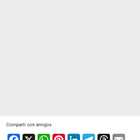
Compartí con amigos
Facebook
X
WhatsApp
Pinterest
LinkedIn
Telegram
Threads
Email