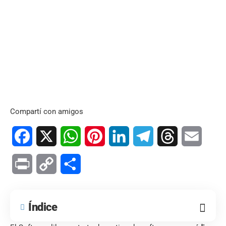
Compartí con amigos
Facebook
X
WhatsApp
Pinterest
LinkedIn
Telegram
Threads
Email
Print
Copy
Compartir
Link
Índice