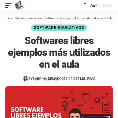
contenido
Aa
Inicio
-
Software educativos
-
Softwares libres ejemplos más utilizados en el aula
SOFTWARE EDUCATIVOS
Softwares libres
ejemplos más utilizados
en el aula
BY
SABRINA DEMARCO
31/12/25
8 MIN READ