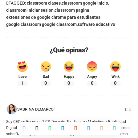
TAGGED:
classroom clases
classroom google inicio
classroom iniciar sesion
classroom pagina
extensiones de google chrome para estudiantes
google classroom google classroom
software educativo
¿Qué opinas?
Love
Sad
Happy
Angry
Wink
1
0
0
0
0
SABRINA DEMARCO
Soy CEO en Recursos TICS, Docente, Tec. Univ. en Marketing y Publicidad
Digital, SEO SR y redactora con más de 10 años de experiencia escribiendo
sobre Tecnología, Educación, Marketing y otras áreas. He colaborado con