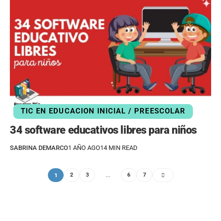
TIC EN EDUCACION INICIAL / PREESCOLAR
34 software educativos libres para niños
SABRINA DEMARCO
1 AÑO AGO
14 MIN READ
1
…
2
3
6
7