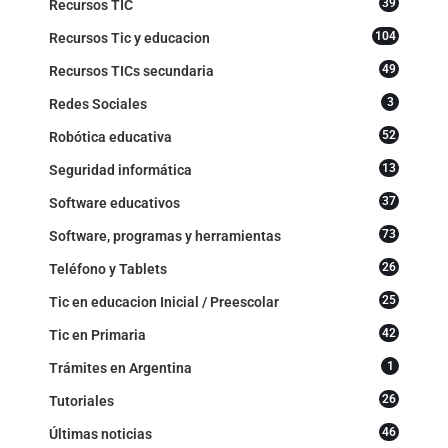
39
Recursos TIC
104
Recursos Tic y educacion
49
Recursos TICs secundaria
3
Redes Sociales
52
Robótica educativa
13
Seguridad informática
37
Software educativos
73
Software, programas y herramientas
26
Teléfono y Tablets
25
Tic en educacion Inicial / Preescolar
42
Tic en Primaria
1
Trámites en Argentina
26
Tutoriales
46
Últimas noticias