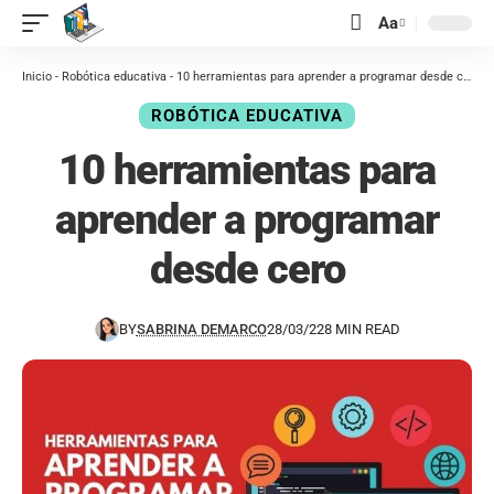
contenido
Aa
Inicio
-
Robótica educativa
-
10 herramientas para aprender a programar desde cero
ROBÓTICA EDUCATIVA
10 herramientas para
aprender a programar
desde cero
BY
SABRINA DEMARCO
28/03/22
8 MIN READ