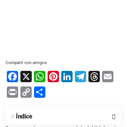
Compartí con amigos
Facebook
X
WhatsApp
Pinterest
LinkedIn
Telegram
Threads
Email
Print
Copy
Compartir
Link
Índice