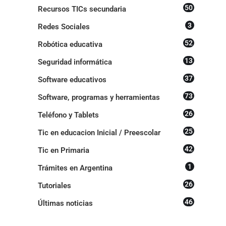
50
Recursos TICs secundaria
3
Redes Sociales
52
Robótica educativa
13
Seguridad informática
37
Software educativos
73
Software, programas y herramientas
26
Teléfono y Tablets
25
Tic en educacion Inicial / Preescolar
42
Tic en Primaria
1
Trámites en Argentina
26
Tutoriales
46
Últimas noticias