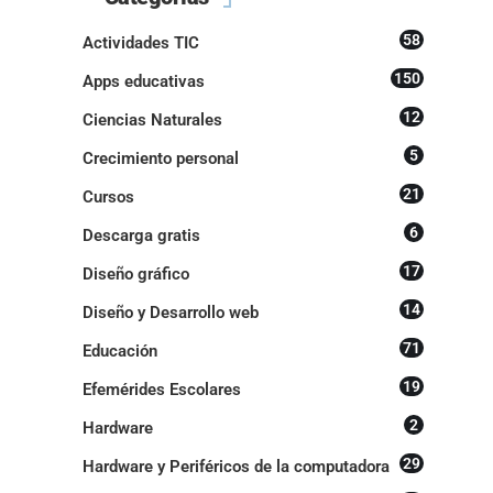
58
Actividades TIC
150
Apps educativas
12
Ciencias Naturales
5
Crecimiento personal
21
Cursos
6
Descarga gratis
17
Diseño gráfico
14
Diseño y Desarrollo web
71
Educación
19
Efemérides Escolares
2
Hardware
29
Hardware y Periféricos de la computadora