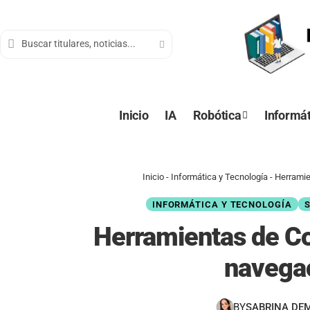
contenido
Inicio
IA
Robótica
Informát
Inicio
-
Informática y Tecnología
-
Herramie
INFORMÁTICA Y TECNOLOGÍA
Herramientas de Co
navega
BY
SABRINA DE