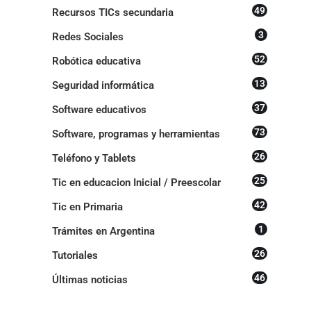
49
Recursos TICs secundaria
3
Redes Sociales
52
Robótica educativa
13
Seguridad informática
37
Software educativos
73
Software, programas y herramientas
26
Teléfono y Tablets
25
Tic en educacion Inicial / Preescolar
42
Tic en Primaria
1
Trámites en Argentina
26
Tutoriales
46
Últimas noticias