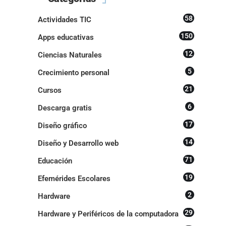
58
Actividades TIC
150
Apps educativas
12
Ciencias Naturales
5
Crecimiento personal
21
Cursos
6
Descarga gratis
17
Diseño gráfico
14
Diseño y Desarrollo web
71
Educación
19
Efemérides Escolares
2
Hardware
29
Hardware y Periféricos de la computadora