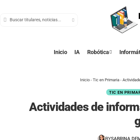
contenido
Inicio
IA
Robótica
Informát
Inicio
-
Tic en Primaria
-
Actividad
TIC EN PRIMA
Actividades de inform
BY
SABRINA DE