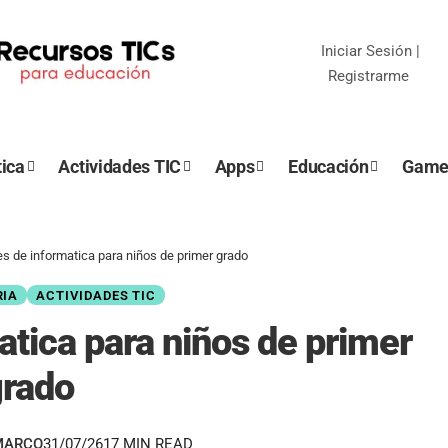
Iniciar Sesión
|
Registrarme
ica
Actividades TIC
Apps
Educación
Game
es de informatica para niños de primer grado
RIA
ACTIVIDADES TIC
atica para niños de primer
grado
MARCO
31/07/26
17 MIN READ