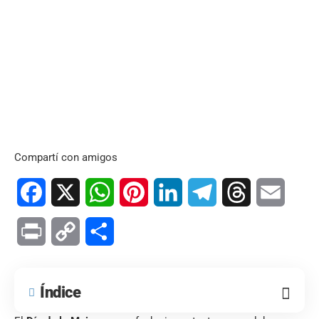
Compartí con amigos
Facebook
X
WhatsApp
Pinterest
LinkedIn
Telegram
Threads
Email
Print
Copy
Compartir
Link
Índice