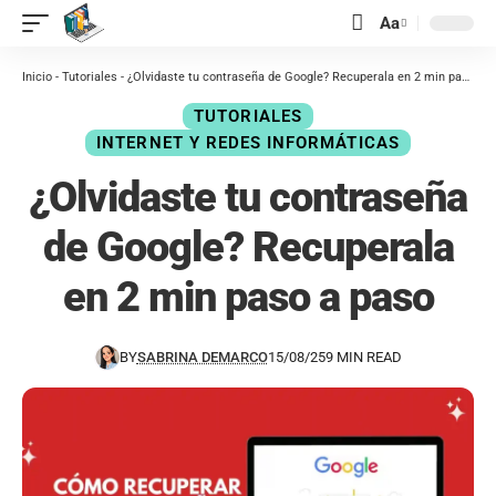
contenido
Aa
Inicio
-
Tutoriales
-
¿Olvidaste tu contraseña de Google? Recuperala en 2 min paso a paso
TUTORIALES
INTERNET Y REDES INFORMÁTICAS
¿Olvidaste tu contraseña
de Google? Recuperala
en 2 min paso a paso
BY
SABRINA DEMARCO
15/08/25
9 MIN READ