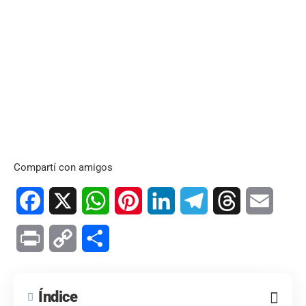
Compartí con amigos
Facebook
X
WhatsApp
Pinterest
LinkedIn
Telegram
Threads
Email
Print
Copy
Compartir
Link
Índice