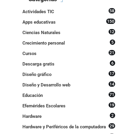
58
Actividades TIC
150
Apps educativas
12
Ciencias Naturales
5
Crecimiento personal
21
Cursos
6
Descarga gratis
17
Diseño gráfico
14
Diseño y Desarrollo web
71
Educación
19
Efemérides Escolares
2
Hardware
29
Hardware y Periféricos de la computadora