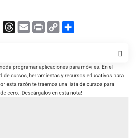
In
Telegram
Threads
Email
Print
Copy
Compartir
Link
moda programar aplicaciones para móviles. En el
de cursos, herramientas y recursos educativos para
r esta razón te traemos una lista de cursos para
e cero. ¡Descárgalos en esta nota!