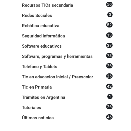
50
Recursos TICs secundaria
3
Redes Sociales
52
Robótica educativa
13
Seguridad informática
37
Software educativos
73
Software, programas y herramientas
26
Teléfono y Tablets
25
Tic en educacion Inicial / Preescolar
42
Tic en Primaria
1
Trámites en Argentina
26
Tutoriales
46
Últimas noticias