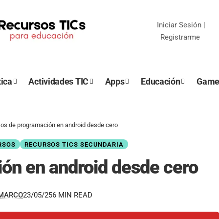
Iniciar Sesión
|
Registrarme
ica
Actividades TIC
Apps
Educación
Game
os de programación en android desde cero
RSOS
RECURSOS TICS SECUNDARIA
ón en android desde cero
EMARCO
23/05/25
6 MIN READ