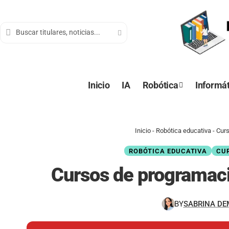
contenido
Inicio
IA
Robótica
Informát
Inicio
-
Robótica educativa
-
Curs
ROBÓTICA EDUCATIVA
CU
Cursos de programaci
BY
SABRINA D