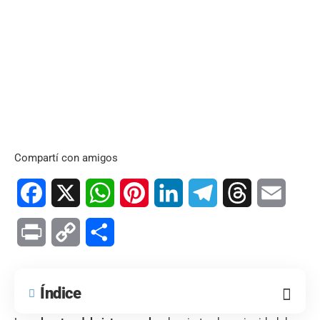
Compartí con amigos
Facebook
X
WhatsApp
Pinterest
LinkedIn
Telegram
Threads
Email
Print
Copy
Compartir
Link
Índice