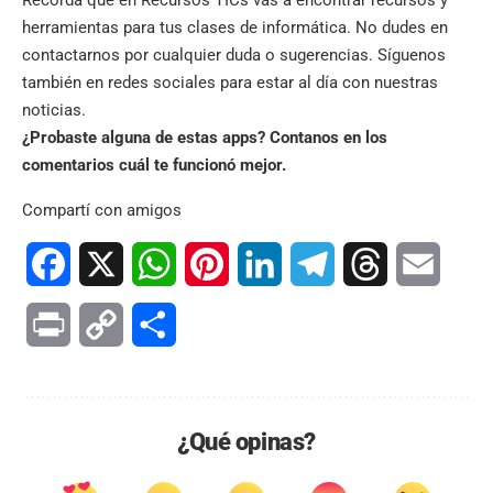
Recordá que en
Recursos TICs
vas a encontrar recursos y
herramientas para tus clases de informática. No dudes en
contactarnos por cualquier duda o sugerencias. Síguenos
también en
redes sociales
para estar al día con nuestras
noticias.
¿Probaste alguna de estas apps? Contanos en los
comentarios cuál te funcionó mejor.
Compartí con amigos
Facebook
X
WhatsApp
Pinterest
LinkedIn
Telegram
Threads
Email
Print
Copy
Compartir
Link
¿Qué opinas?