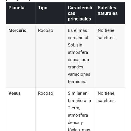
Planeta
Tipo
Característi
Satélites
cas
naturales
principales
Mercurio
Rocoso
Es el más
No tiene
cercano al
satélites.
Sol, sin
atmósfera
densa, con
grandes
variaciones
térmicas.
Venus
Rocoso
Similar en
No tiene
tamaño a la
satélites.
Tierra,
atmósfera
densa y
tóxica, muy