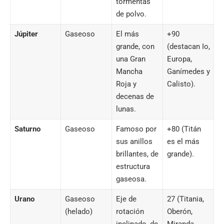
tormentas
de polvo.
Júpiter
Gaseoso
El más
+90
grande, con
(destacan Io,
una Gran
Europa,
Mancha
Ganímedes y
Roja y
Calisto).
decenas de
lunas.
Saturno
Gaseoso
Famoso por
+80 (Titán
sus anillos
es el más
brillantes, de
grande).
estructura
gaseosa.
Urano
Gaseoso
Eje de
27 (Titania,
(helado)
rotación
Oberón,
inclinado, de
Miranda,