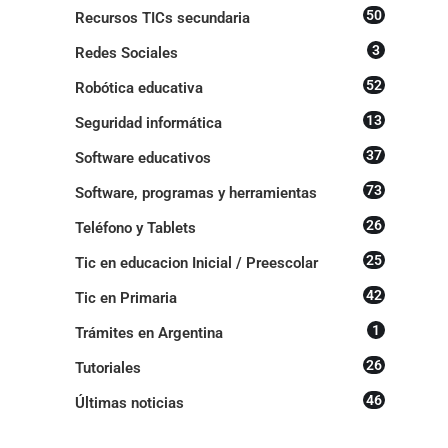
50
Recursos TICs secundaria
3
Redes Sociales
52
Robótica educativa
13
Seguridad informática
37
Software educativos
73
Software, programas y herramientas
26
Teléfono y Tablets
25
Tic en educacion Inicial / Preescolar
42
Tic en Primaria
1
Trámites en Argentina
26
Tutoriales
46
Últimas noticias