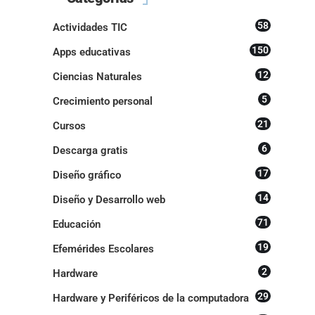
58
Actividades TIC
150
Apps educativas
12
Ciencias Naturales
5
Crecimiento personal
21
Cursos
6
Descarga gratis
17
Diseño gráfico
14
Diseño y Desarrollo web
71
Educación
19
Efemérides Escolares
2
Hardware
29
Hardware y Periféricos de la computadora