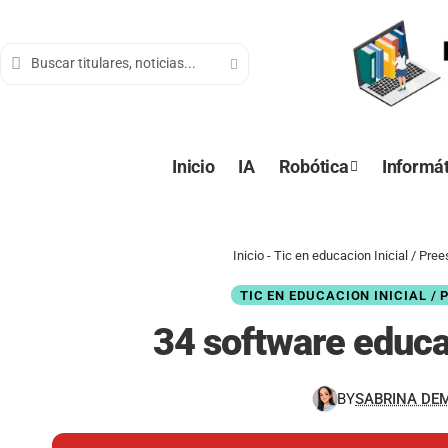
contenido
Inicio
IA
Robótica
Informát
Inicio
-
Tic en educacion Inicial / Pree
TIC EN EDUCACION INICIAL /
34 software educat
BY
SABRINA DE