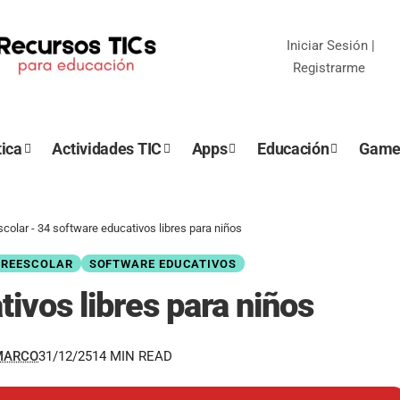
Iniciar Sesión
|
Registrarme
ica
Actividades TIC
Apps
Educación
Game
scolar
-
34 software educativos libres para niños
 PREESCOLAR
SOFTWARE EDUCATIVOS
ivos libres para niños
MARCO
31/12/25
14 MIN READ