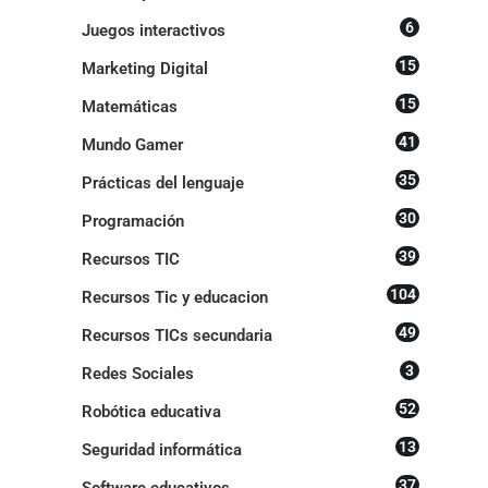
6
Juegos interactivos
15
Marketing Digital
15
Matemáticas
41
Mundo Gamer
35
Prácticas del lenguaje
30
Programación
39
Recursos TIC
104
Recursos Tic y educacion
49
Recursos TICs secundaria
3
Redes Sociales
52
Robótica educativa
13
Seguridad informática
37
Software educativos