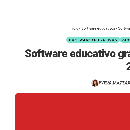
Inicio
-
Software educativos
-
Softwar
SOFTWARE EDUCATIVOS
SOF
Software educativo grat
BY
EVA MAZZA