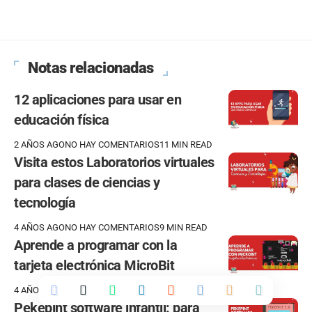
Notas relacionadas
12 aplicaciones para usar en
educación física
2 AÑOS AGO
NO HAY COMENTARIOS
11 MIN READ
Visita estos Laboratorios virtuales
para clases de ciencias y
tecnología
4 AÑOS AGO
NO HAY COMENTARIOS
9 MIN READ
Aprende a programar con la
tarjeta electrónica MicroBit
4 AÑOS AGO
NO HAY COMENTARIOS
9 MIN READ
Pekepint software infantil: para