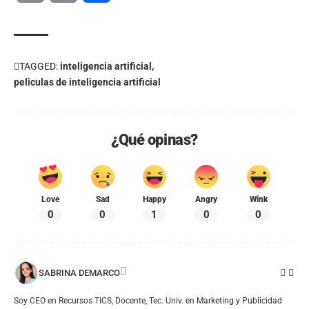
Link
TAGGED:
inteligencia artificial
peliculas de inteligencia artificial
¿Qué opinas?
Love
Sad
Happy
Angry
Wink
0
0
1
0
0
SABRINA DEMARCO
Soy CEO en Recursos TICS, Docente, Tec. Univ. en Marketing y Publicidad