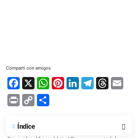
Compartí con amigos
Facebook
X
WhatsApp
Pinterest
LinkedIn
Telegram
Threads
Email
Print
Copy
Compartir
Link
Índice