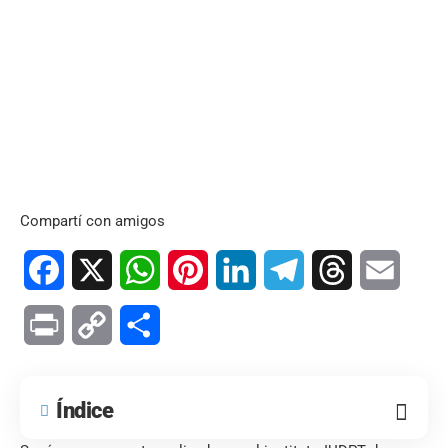
Compartí con amigos
Facebook
X
WhatsApp
Pinterest
LinkedIn
Telegram
Threads
Email
Print
Copy
Compartir
Link
Índice