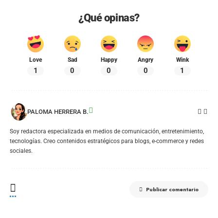
¿Qué opinas?
Love
Sad
Happy
Angry
Wink
1
0
0
0
1
PALOMA HERRERA B.
Soy redactora especializada en medios de comunicación, entretenimiento,
tecnologías. Creo contenidos estratégicos para blogs, e-commerce y redes
sociales.
Publicar comentario