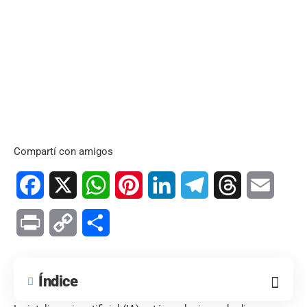
Compartí con amigos
Facebook
X
WhatsApp
Pinterest
LinkedIn
Telegram
Threads
Email
Print
Copy
Compartir
Link
Índice