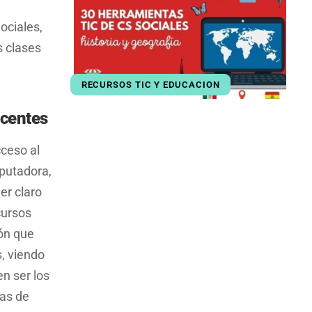
ociales,
s clases
RECURSOS TIC Y EDUCACION
ocentes
cceso al
putadora,
er claro
cursos
ión que
s, viendo
n ser los
las de