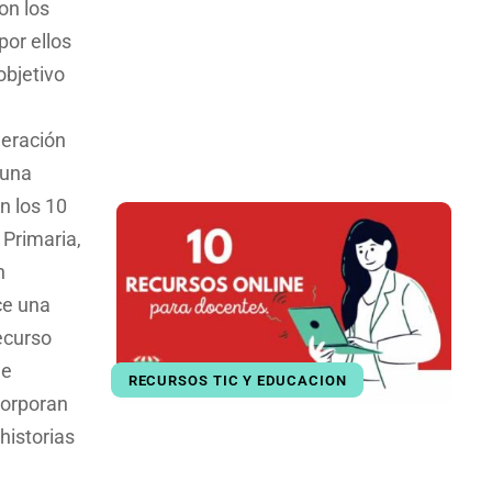
on los
por ellos
objetivo
meración
 una
n los 10
Primaria,
n
ce una
ecurso
de
RECURSOS TIC Y EDUCACION
corporan
historias