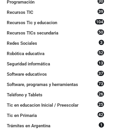
30
Programación
39
Recursos TIC
104
Recursos Tic y educacion
50
Recursos TICs secundaria
3
Redes Sociales
52
Robótica educativa
13
Seguridad informática
37
Software educativos
73
Software, programas y herramientas
26
Teléfono y Tablets
25
Tic en educacion Inicial / Preescolar
42
Tic en Primaria
1
Trámites en Argentina