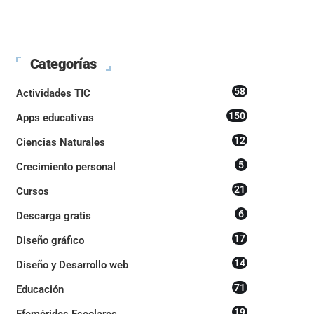
Categorías
58
Actividades TIC
150
Apps educativas
12
Ciencias Naturales
5
Crecimiento personal
21
Cursos
6
Descarga gratis
17
Diseño gráfico
14
Diseño y Desarrollo web
71
Educación
19
Efemérides Escolares