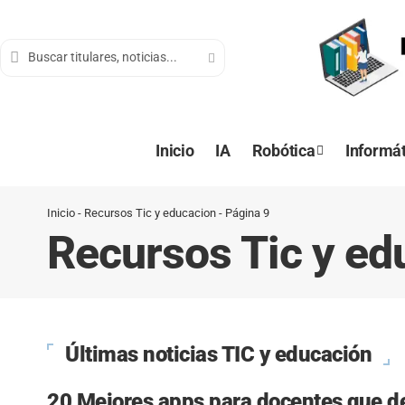
contenido
Inicio
IA
Robótica
Informát
Inicio
-
Recursos Tic y educacion
-
Página 9
Recursos Tic y ed
Últimas noticias TIC y educación
20 Mejores apps para docentes que d