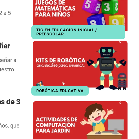
2 a 5
TIC EN EDUCACION INICIAL /
PREESCOLAR
ñar
señar a
uestro
ROBÓTICA EDUCATIVA
s de 3
ños, que