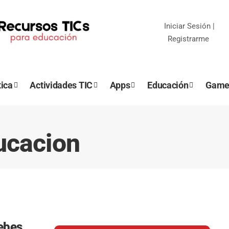
Iniciar Sesión
|
Registrarme
ica
Actividades TIC
Apps
Educación
Game
ucacion
ebes