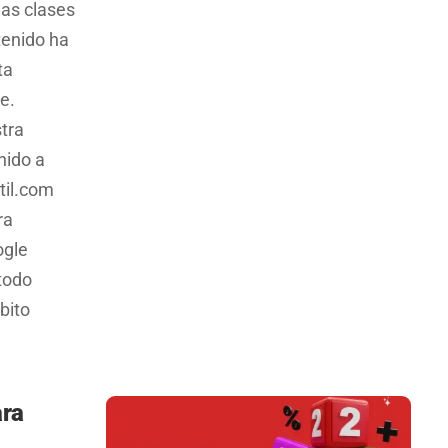
as clases
tenido ha
ta
e.
stra
nido a
til.com
ra
ogle
 todo
bito
ara