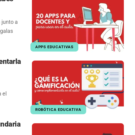
 junto a
rgalas
APPS EDUCATIVAS
entarla
 el
ROBÓTICA EDUCATIVA
undaria