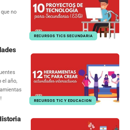
 que no
,
RECURSOS TICS SECUNDARIA
idades
cuentes
 el año,
rramientas
!
RECURSOS TIC Y EDUCACION
istoria