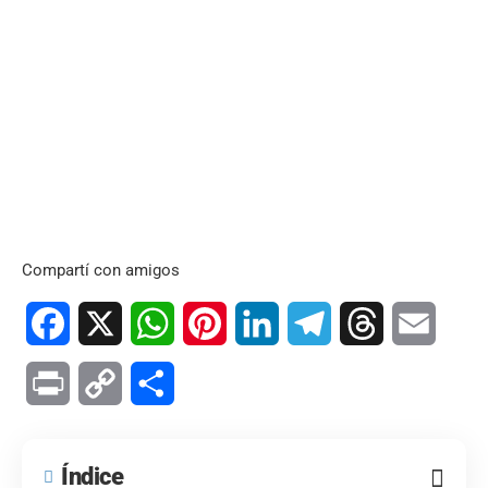
Compartí con amigos
Facebook
X
WhatsApp
Pinterest
LinkedIn
Telegram
Threads
Email
Print
Copy
Compartir
Link
Índice