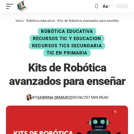
contenido
Aa
Inicio
-
Robótica educativa
-
Kits de Robótica avanzados para enseñar
ROBÓTICA EDUCATIVA
RECURSOS TIC Y EDUCACION
RECURSOS TICS SECUNDARIA
TIC EN PRIMARIA
Kits de Robótica
avanzados para enseñar
BY
SABRINA DEMARCO
05/06/25
7 MIN READ