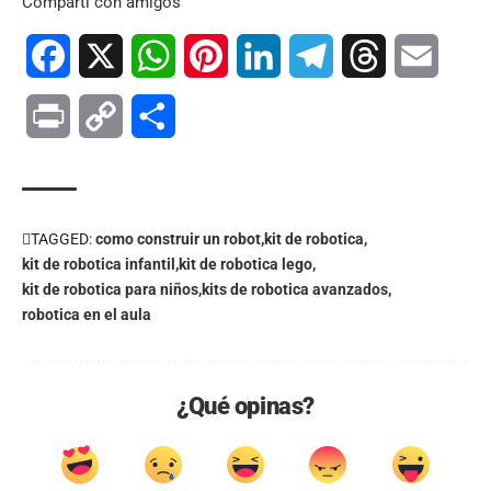
Compartí con amigos
Facebook
X
WhatsApp
Pinterest
LinkedIn
Telegram
Threads
Email
Print
Copy
Compartir
Link
TAGGED:
como construir un robot
kit de robotica
kit de robotica infantil
kit de robotica lego
kit de robotica para niños
kits de robotica avanzados
robotica en el aula
¿Qué opinas?