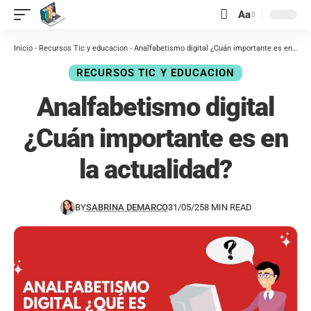
contenido
Aa
Inicio
-
Recursos Tic y educacion
-
Analfabetismo digital ¿Cuán importante es en la actualidad?
RECURSOS TIC Y EDUCACION
Analfabetismo digital
¿Cuán importante es en
la actualidad?
BY
SABRINA DEMARCO
31/05/25
8 MIN READ