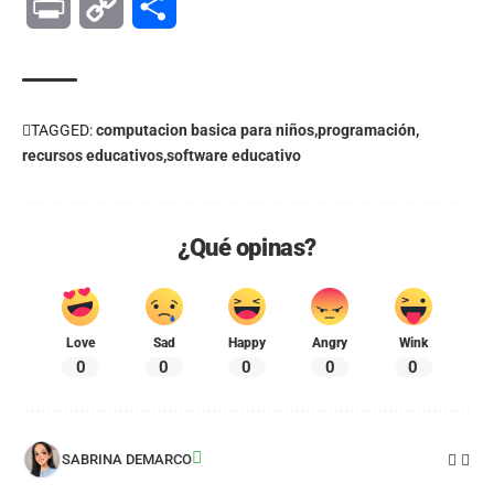
Print
Copy
Compartir
Link
TAGGED:
computacion basica para niños
programación
recursos educativos
software educativo
¿Qué opinas?
Love
Sad
Happy
Angry
Wink
0
0
0
0
0
SABRINA DEMARCO