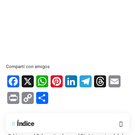
Compartí con amigos
Facebook
X
WhatsApp
Pinterest
LinkedIn
Telegram
Threads
Email
Print
Copy
Compartir
Link
Índice