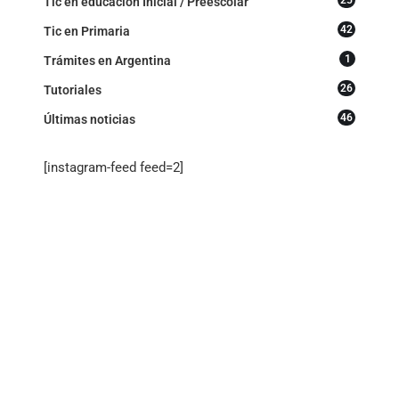
25
Tic en educacion Inicial / Preescolar
42
Tic en Primaria
1
Trámites en Argentina
26
Tutoriales
46
Últimas noticias
[instagram-feed feed=2]