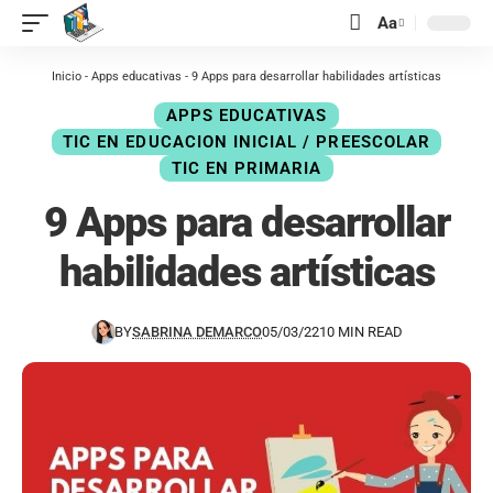
contenido
Aa
Inicio
-
Apps educativas
-
9 Apps para desarrollar habilidades artísticas
APPS EDUCATIVAS
TIC EN EDUCACION INICIAL / PREESCOLAR
TIC EN PRIMARIA
9 Apps para desarrollar
habilidades artísticas
BY
SABRINA DEMARCO
05/03/22
10 MIN READ