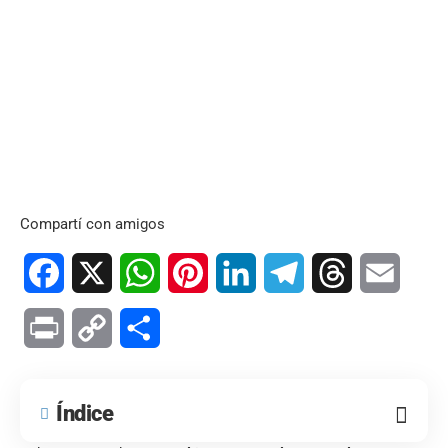
Compartí con amigos
Facebook
X
WhatsApp
Pinterest
LinkedIn
Telegram
Threads
Email
Print
Copy
Compartir
Link
Índice