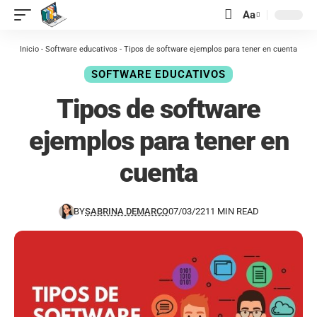
contenido
Aa
Inicio
-
Software educativos
-
Tipos de software ejemplos para tener en cuenta
SOFTWARE EDUCATIVOS
Tipos de software
ejemplos para tener en
cuenta
BY
SABRINA DEMARCO
07/03/22
11 MIN READ