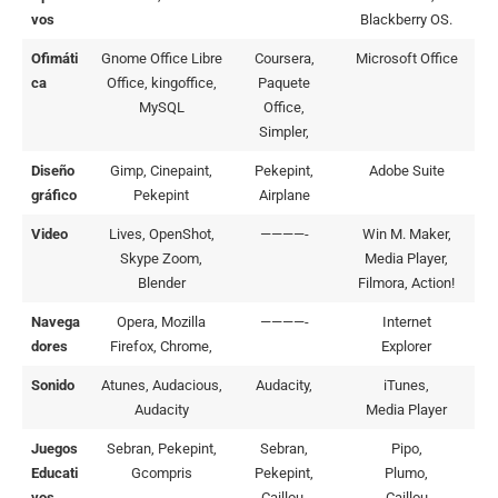
vos
Blackberry OS.
Ofimáti
Gnome Office Libre
Coursera,
Microsoft Office
ca
Office, kingoffice,
Paquete
MySQL
Office,
Simpler,
Diseño
Gimp, Cinepaint,
Pekepint,
Adobe Suite
gráfico
Pekepint
Airplane
Video
Lives, OpenShot,
————-
Win M. Maker,
Skype Zoom,
Media Player,
Blender
Filmora, Action!
Navega
Opera, Mozilla
————-
Internet
dores
Firefox, Chrome,
Explorer
Sonido
Atunes, Audacious,
Audacity,
iTunes,
Audacity
Media Player
Juegos
Sebran, Pekepint,
Sebran,
Pipo,
Educati
Gcompris
Pekepint,
Plumo,
vos
Caillou,
Caillou