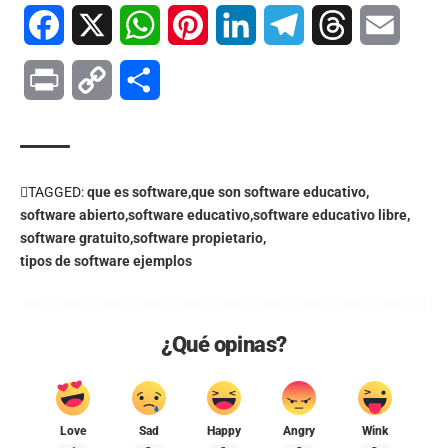
Facebook
X
WhatsApp
Pinterest
LinkedIn
Telegram
Threads
Email
Print
Copy
Compartir
Link
TAGGED:
que es software
que son software educativo
software abierto
software educativo
software educativo libre
software gratuito
software propietario
tipos de software ejemplos
¿Qué opinas?
Love
Sad
Happy
Angry
Wink