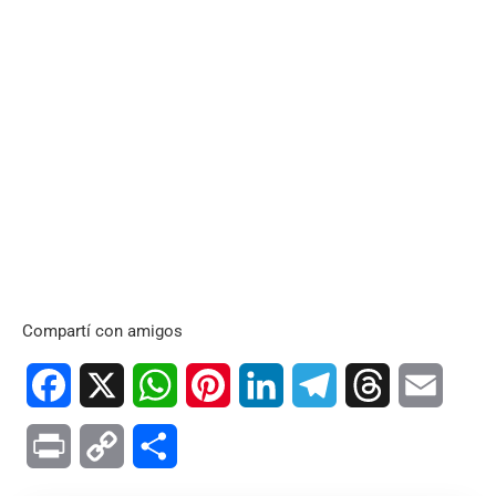
Compartí con amigos
Facebook
X
WhatsApp
Pinterest
LinkedIn
Telegram
Threads
Email
Print
Copy
Compartir
Link