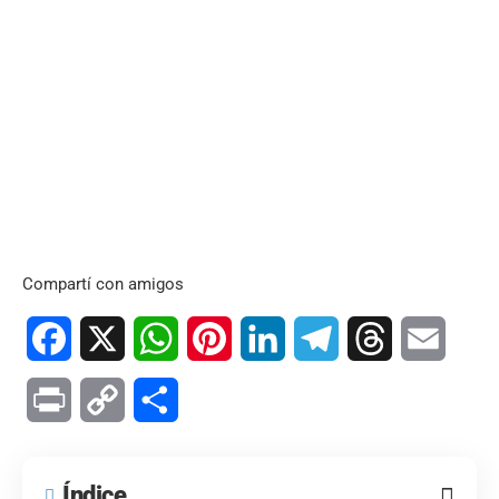
Compartí con amigos
Facebook
X
WhatsApp
Pinterest
LinkedIn
Telegram
Threads
Email
Print
Copy
Compartir
Link
Índice