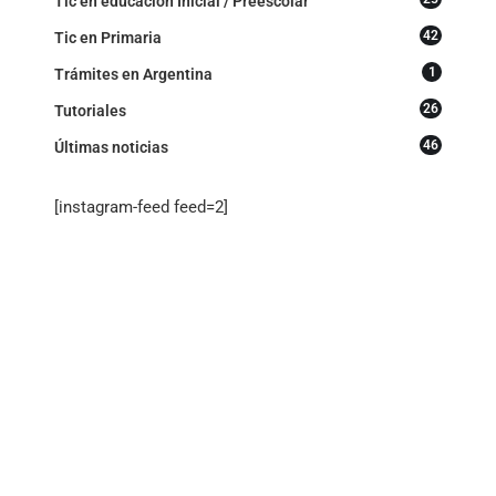
Tic en educacion Inicial / Preescolar
42
Tic en Primaria
1
Trámites en Argentina
26
Tutoriales
46
Últimas noticias
[instagram-feed feed=2]