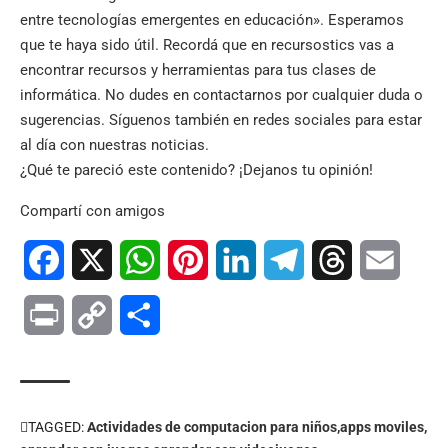
entre tecnologías emergentes en educación». Esperamos
que te haya sido útil. Recordá que en
recursostics
vas a
encontrar recursos y herramientas para tus clases de
informática. No dudes en contactarnos por cualquier duda o
sugerencias. Síguenos también en
redes sociales
para estar
al día con nuestras noticias.
¿Qué te pareció este contenido? ¡Dejanos tu opinión!
Compartí con amigos
Facebook
X
WhatsApp
Pinterest
LinkedIn
Telegram
Threads
Email
Print
Copy
Compartir
Link
TAGGED:
Actividades de computacion para niños
apps moviles