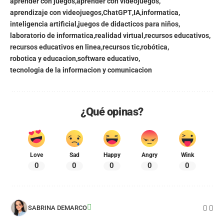
aprender con juegos
aprender con videojuegos
aprendizaje con videojuegos
ChatGPT
IA
informatica
inteligencia artificial
juegos de didacticos para niños
laboratorio de informatica
realidad virtual
recursos educativos
recursos educativos en linea
recursos tic
robótica
robotica y educacion
software educativo
tecnologia de la informacion y comunicacion
¿Qué opinas?
Love
Sad
Happy
Angry
Wink
0
0
0
0
0
SABRINA DEMARCO