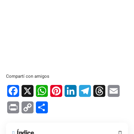
Compartí con amigos
Facebook
X
WhatsApp
Pinterest
LinkedIn
Telegram
Threads
Email
Print
Copy
Compartir
Link
Índice