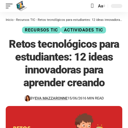
contenido
Aa
Inicio
-
Recursos TIC
-
Retos tecnológicos para estudiantes: 12 ideas innovadoras para aprender creando
RECURSOS TIC
ACTIVIDADES TIC
Retos tecnológicos para
estudiantes: 12 ideas
innovadoras para
aprender creando
BY
EVA MAZZARONNE
15/06/26
16 MIN READ