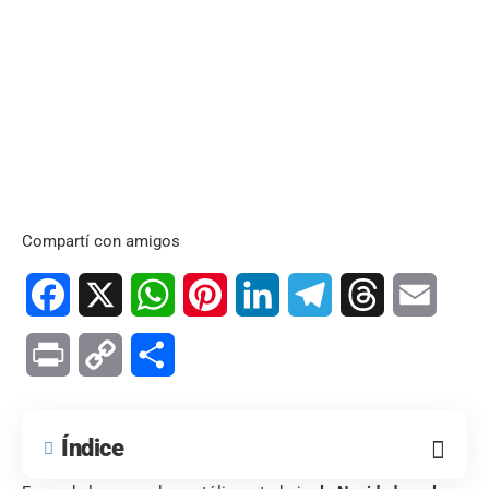
Compartí con amigos
Facebook
X
WhatsApp
Pinterest
LinkedIn
Telegram
Threads
Email
Print
Copy
Compartir
Link
Índice