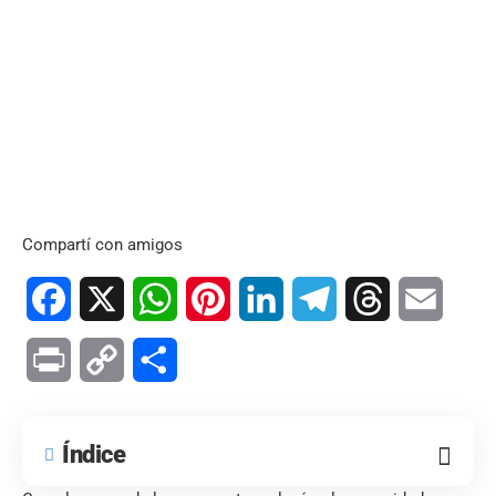
Compartí con amigos
Facebook
X
WhatsApp
Pinterest
LinkedIn
Telegram
Threads
Email
Print
Copy
Compartir
Link
Índice