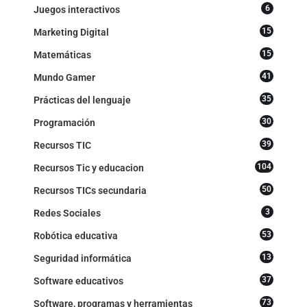
6
Juegos interactivos
15
Marketing Digital
15
Matemáticas
41
Mundo Gamer
35
Prácticas del lenguaje
30
Programación
39
Recursos TIC
104
Recursos Tic y educacion
50
Recursos TICs secundaria
3
Redes Sociales
53
Robótica educativa
13
Seguridad informática
37
Software educativos
73
Software, programas y herramientas