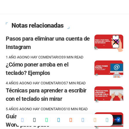
Notas relacionadas
Pasos para eliminar una cuenta de
Instagram
1 AÑO AGO
NO HAY COMENTARIOS
9 MIN READ
¿Cómo poner arroba en el
teclado? Ejemplos
4 AÑOS AGO
NO HAY COMENTARIOS
7 MIN READ
Técnicas para aprender a escribir
con el teclado sin mirar
5 AÑOS AGO
NO HAY COMENTARIOS
10 MIN READ
Guía para Convertir de PDF a
Word paso a paso