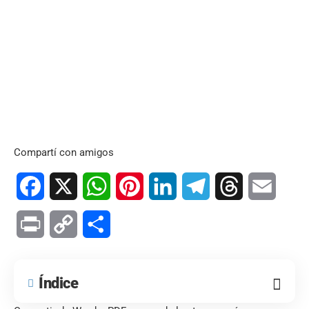
Compartí con amigos
Facebook
X
WhatsApp
Pinterest
LinkedIn
Telegram
Threads
Email
Print
Copy
Compartir
Link
Índice