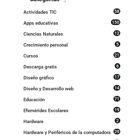
58
Actividades TIC
150
Apps educativas
12
Ciencias Naturales
5
Crecimiento personal
21
Cursos
6
Descarga gratis
17
Diseño gráfico
14
Diseño y Desarrollo web
71
Educación
19
Efemérides Escolares
2
Hardware
29
Hardware y Periféricos de la computadora