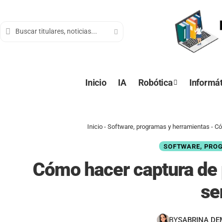
contenido
Inicio
IA
Robótica
Informát
Inicio
-
Software, programas y herramientas
-
Có
SOFTWARE, PRO
Cómo hacer captura de 
se
BY
SABRINA D