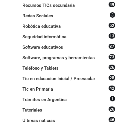
49
Recursos TICs secundaria
3
Redes Sociales
52
Robótica educativa
13
Seguridad informática
37
Software educativos
73
Software, programas y herramientas
26
Teléfono y Tablets
25
Tic en educacion Inicial / Preescolar
42
Tic en Primaria
1
Trámites en Argentina
26
Tutoriales
46
Últimas noticias